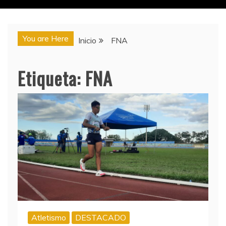
You are Here
Inicio
FNA
Etiqueta:
FNA
Atletismo
DESTACADO