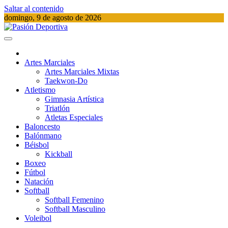
Saltar al contenido
domingo, 9 de agosto de 2026
Pasión Deportiva
Información del acontecer Deportivo
Artes Marciales
Artes Marciales Mixtas
Taekwon-Do
Atletismo
Gimnasia Artística
Triatlón​
Atletas Especiales
Baloncesto
Balónmano
Béisbol
Kickball​
Boxeo
Fútbol
Natación​
Softball​
Softball​ Femenino
Softball​ Masculino
Voleibol​