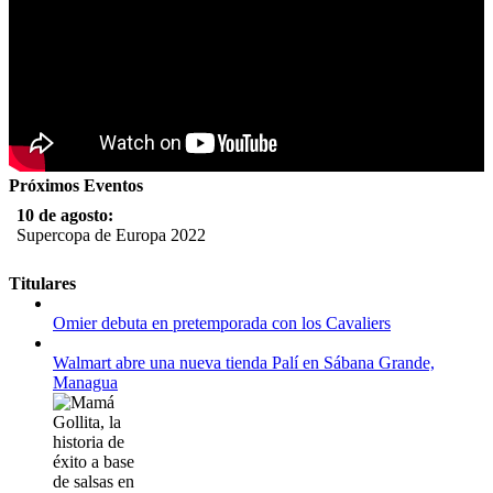
Próximos Eventos
10 de agosto:
Supercopa de Europa 2022
11 al 21 de agosto:
Titulares
Campeonato Europeo de Natación 2022
Omier debuta en pretemporada con los Cavaliers
12 de agosto:
Empieza La Liga 2022-2023
Walmart abre una nueva tienda Palí en Sábana Grande,
Managua