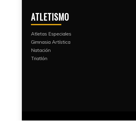
ATLETISMO
Atletas Especiales
Gimnasia Artística
Natación​
Triatlón​
Proudl