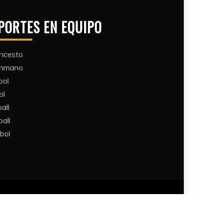
PORTES EN EQUIPO
ncesto
ónmano
bol
ol
all​
all​
bol​
Themes
.