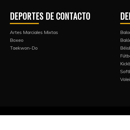
DEPORTES DE CONTACTO
DE
Artes Marciales Mixtas
Balo
Boxeo
Bal
Taekwon-Do
Béis
Fútb
Kickb
Softb
Volei
All Rights Reserved 2022.
y powered by WordPress
|
Theme: Refined Blocks by
Candid 