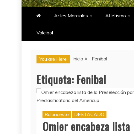
PASIÓN DEPORTIV
Artes Marciales
Atletismo
Voleibol​
Inicio
Fenibal
You are Here
Etiqueta:
Fenibal
Baloncesto
DESTACADO
Omier encabeza lista