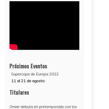
Próximos Eventos
11 al 21 de agosto:
Campeonato Europeo de Natación
2022
12 de agosto:
Titulares
Empieza La Liga 2022-2023
Omier debuta en pretemporada con los