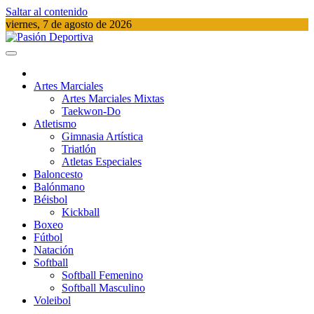
Saltar al contenido
viernes, 7 de agosto de 2026
Pasión Deportiva
Información del acontecer Deportivo
Artes Marciales
Artes Marciales Mixtas
Taekwon-Do
Atletismo
Gimnasia Artística
Triatlón​
Atletas Especiales
Baloncesto
Balónmano
Béisbol
Kickball​
Boxeo
Fútbol
Natación​
Softball​
Softball​ Femenino
Softball​ Masculino
Voleibol​