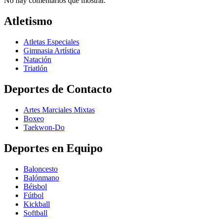
No hay comentarios que mostrar.
Atletismo
Atletas Especiales
Gimnasia Artística
Natación​
Triatlón​
Deportes de Contacto
Artes Marciales Mixtas
Boxeo
Taekwon-Do
Deportes en Equipo
Baloncesto
Balónmano
Béisbol
Fútbol
Kickball​
Softball​