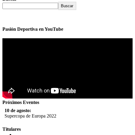
Buscar
Pasión Deportiva en YouTube
Próximos Eventos
10 de agosto:
Supercopa de Europa 2022
11 al 21 de agosto:
Titulares
Campeonato Europeo de Natación 2022