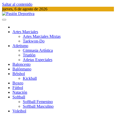
Saltar al contenido
jueves, 6 de agosto de 2026
Pasión Deportiva
Información del acontecer Deportivo
Artes Marciales
Artes Marciales Mixtas
Taekwon-Do
Atletismo
Gimnasia Artística
Triatlón​
Atletas Especiales
Baloncesto
Balónmano
Béisbol
Kickball​
Boxeo
Fútbol
Natación​
Softball​
Softball​ Femenino
Softball​ Masculino
Voleibol​