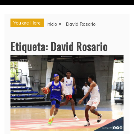
You are Here
Inicio
David Rosario
Etiqueta:
David Rosario