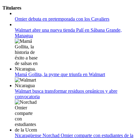
11 al 21 de agosto:
Titulares
Campeonato Europeo de Natación 2022
Omier debuta en pretemporada con los Cavaliers
12 de agosto:
Empieza La Liga 2022-2023
Walmart abre una nueva tienda Palí en Sábana Grande,
Managua
Mamá Gollita, la pyme que triunfa en Walmart
Walmart busca transformar residuos orgánicos y abre
convocatoria
Nicaragüense Norchad Omier comparte con estudiantes de la