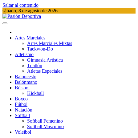
Saltar al contenido
sábado, 8 de agosto de 2026
Pasión Deportiva
Información del acontecer Deportivo
Artes Marciales
Artes Marciales Mixtas
Taekwon-Do
Atletismo
Gimnasia Artística
Triatlón​
Atletas Especiales
Baloncesto
Balónmano
Béisbol
Kickball​
Boxeo
Fútbol
Natación​
Softball​
Softball​ Femenino
Softball​ Masculino
Voleibol​