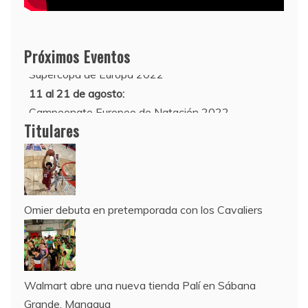
10 de agosto:
Próximos Eventos
Supercopa de Europa 2022
11 al 21 de agosto:
Campeonato Europeo de Natación 2022
Titulares
Omier debuta en pretemporada con los Cavaliers
Walmart abre una nueva tienda Palí en Sábana
Grande, Managua