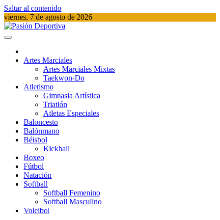
Saltar al contenido
viernes, 7 de agosto de 2026
Pasión Deportiva
Información del acontecer Deportivo
Artes Marciales
Artes Marciales Mixtas
Taekwon-Do
Atletismo
Gimnasia Artística
Triatlón​
Atletas Especiales
Baloncesto
Balónmano
Béisbol
Kickball​
Boxeo
Fútbol
Natación​
Softball​
Softball​ Femenino
Softball​ Masculino
Voleibol​