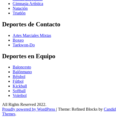
Gimnasia Artística
Natación​
Triatlón​
Deportes de Contacto
Artes Marciales Mixtas
Boxeo
Taekwon-Do
Deportes en Equipo
Baloncesto
Balónmano
Béisbol
Fútbol
Kickball​
Softball​
Voleibol​
All Rights Reserved 2022.
Proudly powered by WordPress
|
Theme: Refined Blocks by
Candid
Themes
.