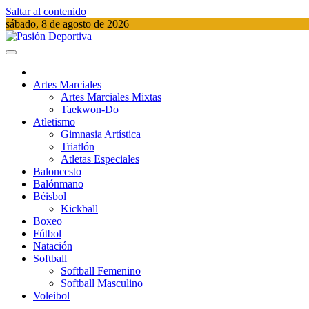
Saltar al contenido
sábado, 8 de agosto de 2026
Pasión Deportiva
Información del acontecer Deportivo
Artes Marciales
Artes Marciales Mixtas
Taekwon-Do
Atletismo
Gimnasia Artística
Triatlón​
Atletas Especiales
Baloncesto
Balónmano
Béisbol
Kickball​
Boxeo
Fútbol
Natación​
Softball​
Softball​ Femenino
Softball​ Masculino
Voleibol​