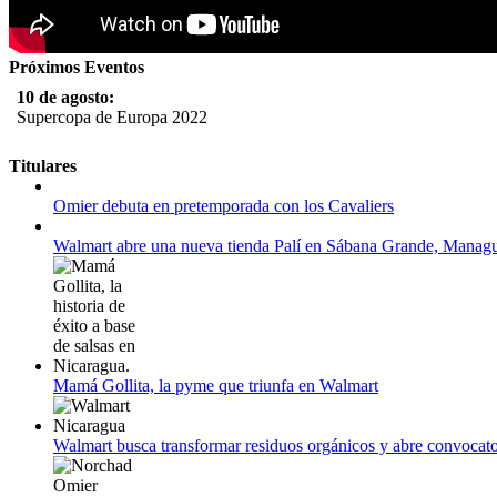
Próximos Eventos
10 de agosto:
Supercopa de Europa 2022
11 al 21 de agosto:
Titulares
Campeonato Europeo de Natación 2022
Omier debuta en pretemporada con los Cavaliers
12 de agosto:
Empieza La Liga 2022-2023
Walmart abre una nueva tienda Palí en Sábana Grande, Manag
Mamá Gollita, la pyme que triunfa en Walmart
Walmart busca transformar residuos orgánicos y abre convocato