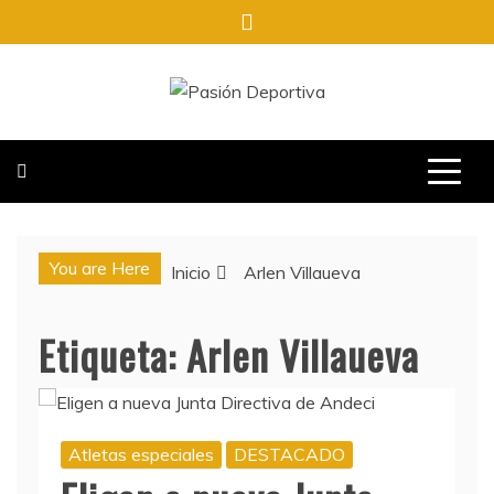
Saltar
al
contenido
PASIÓN DEPORTIVA
INFORMACIÓN DEL ACONTECER DEPORTIVO
You are Here
Inicio
Arlen Villaueva
Etiqueta:
Arlen Villaueva
Atletas especiales
DESTACADO