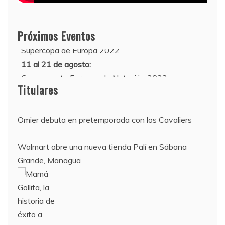
Próximos Eventos
10 de agosto:
Supercopa de Europa 2022
11 al 21 de agosto:
Campeonato Europeo de Natación 2022
Titulares
Omier debuta en pretemporada con los Cavaliers
Walmart abre una nueva tienda Palí en Sábana
Grande, Managua