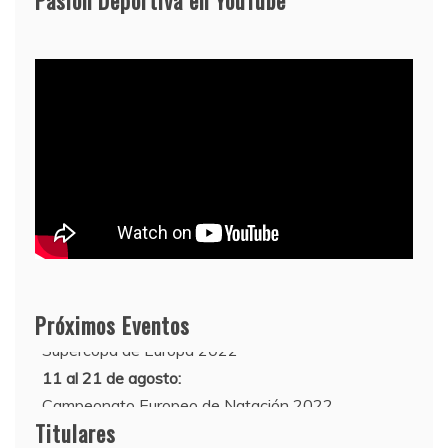
Pasión Deportiva en YouTube
10 de agosto:
Próximos Eventos
Supercopa de Europa 2022
11 al 21 de agosto:
Campeonato Europeo de Natación 2022
Titulares